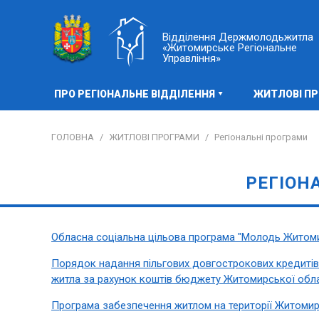
Відділення Держмолодьжитла
«Житомирське Регіональне
Управління»
ПРО РЕГІОНАЛЬНЕ ВІДДІЛЕННЯ
ЖИТЛОВІ П
ГОЛОВНА
/
ЖИТЛОВІ ПРОГРАМИ
/
Регіональні програми
РЕГІОН
Обласна соціальна цільова програма "Молодь Житомир
Порядок надання пільгових довгострокових кредиті
житла за рахунок коштів бюджету Житомирської облас
Програма забезпечення житлом на території Житомирс