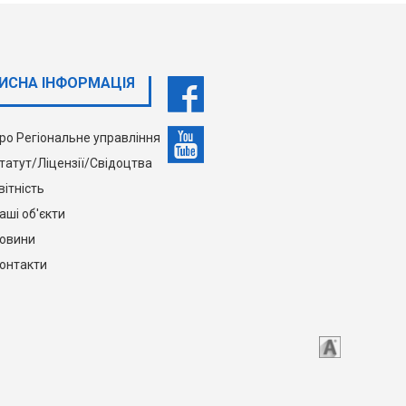
ИСНА ІНФОРМАЦІЯ
ро Регіональне управління
татут/Ліцензії/Свідоцтва
вітність
аші об'єкти
овини
онтакти