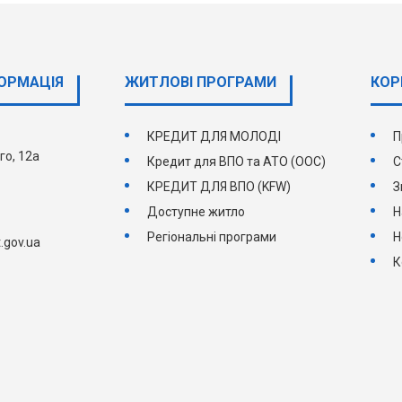
ОРМАЦІЯ
ЖИТЛОВІ ПРОГРАМИ
КОР
КРЕДИТ ДЛЯ МОЛОДІ
П
го, 12а
Кредит для ВПО та АТО (ООС)
С
КРЕДИТ ДЛЯ ВПО (KFW)
З
Доступне житло
Н
Регіональні програми
Н
.gov.ua
К