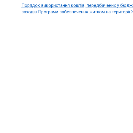
Порядок використання коштів, передбачених у бюдже
заходів Програми забезпечення житлом на території 