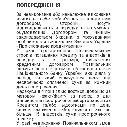
ПОПЕРЕДЖЕННЯ
За невиконання або неналежне виконання
взятих на себе зобов’язань за кредитним
договором, Сторони несуть
відповідальність в порядку та на умовах,
обумовлених Договором та чинним
законодавством України, з урахуванням
особливостей, визначених Законом України
«Про споживче кредитування».
У разі прострочення Позичальником
строків погашення Кредиту та відсотків в
порядку та в розмірі, визначених
кредитним договором, Позичальник
сплачує пеню в розмірі облікової ставки
Національного банку України, яка діяла у
період, за який сплачується пеня, від
несвоєчасно сплаченої суми за кожний
день прострочення.
Нарахування пені здійснюється щоденно за
методом «факт/факт» за період з дня
виникнення простроченої заборгованості за
Кредитом та/або відсотками по день
сплати зазначеної заборгованості, але не
більше 15 відсотків суми простроченого
платежу.
У разі невиконання Позичальником умов