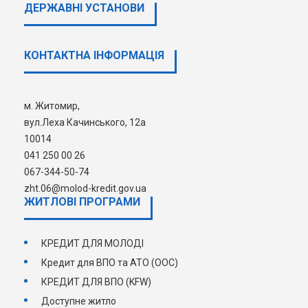
Кредитора у розмірі 100 (ста)
ДЕРЖАВНI УСТАНОВИ
неоподатковуваних мінімумів доходів
громадян за кожний випадок порушення.
Сукупна сума неустойки (штраф, пеня),
нарахованої за порушення зобов’язань
КОНТАКТНА ІНФОРМАЦІЯ
позичальником на підставі кредитного
договору не може перевищувати половини
суми Кредиту, одержаної Позичальником
за кредитним Договором.
м. Житомир,
вул.Леха Качинського, 12а
10014
041 250 00 26
067-344-50-74
zht.06@molod-kredit.gov.ua
ЖИТЛОВІ ПРОГРАМИ
КРЕДИТ ДЛЯ МОЛОДІ
Кредит для ВПО та АТО (ООС)
КРЕДИТ ДЛЯ ВПО (KFW)
Доступне житло