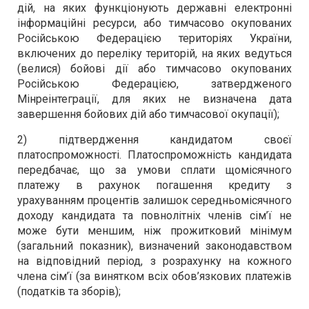
дій, на яких функціонують державні електронні
інформаційні ресурси, або тимчасово окупованих
Російською Федерацією територіях України,
включених до переліку територій, на яких ведуться
(велися) бойові дії або тимчасово окупованих
Російською Федерацією, затвердженого
Мінреінтеграції, для яких не визначена дата
завершення бойових дій або тимчасової окупації);
2) підтвердження кандидатом своєї
платоспроможності. Платоспроможність кандидата
передбачає, що за умови сплати щомісячного
платежу в рахунок погашення кредиту з
урахуванням процентів залишок середньомісячного
доходу кандидата та повнолітніх членів сім’ї не
може бути меншим, ніж прожитковий мінімум
(загальний показник), визначений законодавством
на відповідний період, з розрахунку на кожного
члена сім’ї (за винятком всіх обов’язкових платежів
(податків та зборів);