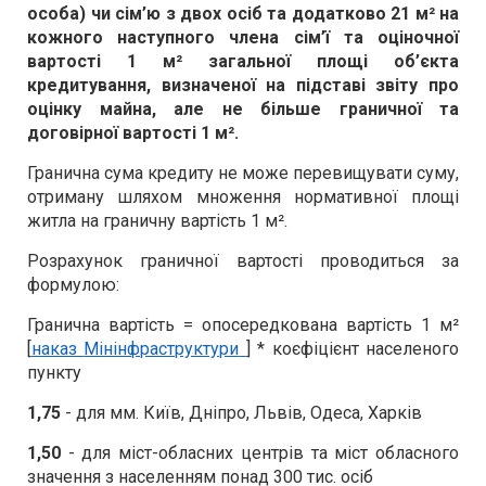
особа) чи сім’ю з двох осіб та додатково 21 м² на
кожного наступного члена сім’ї та оціночної
вартості 1 м² загальної площі об’єкта
кредитування, визначеної на підставі звіту про
оцінку майна, але не більше граничної та
договірної вартості 1 м².
Гранична сума кредиту не може перевищувати суму,
отриману шляхом множення нормативної площі
житла на граничну вартість 1 м².
Розрахунок граничної вартості проводиться за
формулою:
Гранична вартість = опосередкована вартість 1 м²
[
наказ
Мінінфраструктури
] * коєфіцієнт населеного
пункту
1,75
- для мм. Київ, Дніпро, Львів, Одеса, Харків
1,50
- для міст-обласних центрів та міст обласного
значення з населенням понад 300 тис. осіб