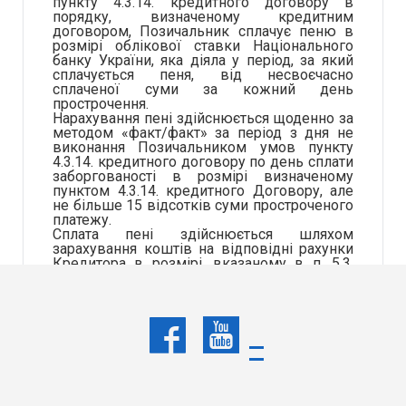
пункту 4.3.14. кредитного договору в
порядку, визначеному кредитним
договором, Позичальник сплачує пеню в
розмірі облікової ставки Національного
банку України, яка діяла у період, за який
сплачується пеня, від несвоєчасно
сплаченої суми за кожний день
прострочення.
Нарахування пені здійснюється щоденно за
методом «факт/факт» за період з дня не
виконання Позичальником умов пункту
4.3.14. кредитного договору по день сплати
заборгованості в розмірі визначеному
пунктом 4.3.14. кредитного Договору, але
не більше 15 відсотків суми простроченого
платежу.
Сплата пені здійснюється шляхом
зарахування коштів на відповідні рахунки
Кредитора в розмірі, вказаному в п. 5.3.
кредитного Договору, одночасно з
погашенням відповідних сум
заборгованості.
За невиконання або неналежне виконання
вимог пунктів 4.3.2., 4.3.8., 4.3.10-4.3.12.,
4.3.15, .4.3.17-4.3.20. кредитного Договору,
Кредитор, має право вимагати від
Позичальника, а Позичальник зобов’язаний
на таку вимогу сплатити штраф на рахунки